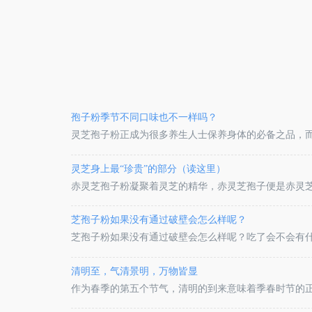
孢子粉季节不同口味也不一样吗？
灵芝孢子粉正成为很多养生人士保养身体的必备之品，
发现有时孢子粉的味道会有所差异，那么这是因为受到季
都是通过人工培育种植的方式收集而来，而
灵芝身上最“珍贵”的部分（读这里）
赤灵芝孢子粉凝聚着灵芝的精华，赤灵芝孢子便是赤灵芝
芝孢子安静地躺在灵芝菌褶里慢慢成长。赤灵芝孢子身段
时，人的
芝孢子粉如果没有通过破壁会怎么样呢？
芝孢子粉如果没有通过破壁会怎么样呢？吃了会不会有
解一下吧。
清明至，气清景明，万物皆显
作为春季的第五个节气，清明的到来意味着季春时节的正
华；喜阴的田鼠躲回洞穴，喜阳的鹌鸟开始活动，阴气