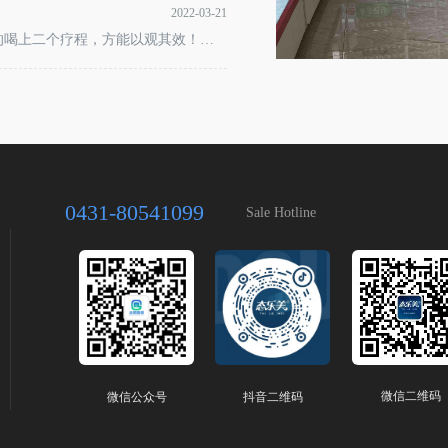
2022-03-21
的喝上二个疗程，方能以观其效！若
作息习惯，以及适当的运动，经过春
个季节的调理后，我们的身体就会自
0431-80541099
Sale Hotline
微信二维码
微信公众号
抖音二维码