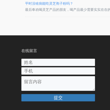
光穿过，便可见七色彩虹。二十节气之中，唯
平时没啥病能吃灵芝孢子粉吗？
最后奉劝喝灵芝产品的朋友，喝产品最少需要实实在在
经济宽裕就坚持喝一年，加上良好的心态和合理的饮食
夏秋冬四个季节，每一季调理一个脏腑。在经历了这四
行地进入一个自我完善、自我清理的良性循环过程！
在线留言