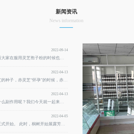
新闻资讯
News information
2022-09-14
而大家在服用灵芝孢子粉的时候也会
节的影响吗？ 目前灵芝孢子粉基本
2022-04-13
的种子，赤灵芝“怀孕”的时候，赤灵
娇小，只有5~8微米，当聚集在一起
2022-04-13
什么副作用呢？我们今天就一起来了
2022-04-05
式开始。 此时，桐树开始展露芳
潜藏，阳气渐盛；雨后云雾微薄，日